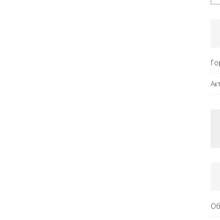
Го
Ак
Об