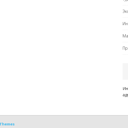
Эк
Ин
Ма
Пр
Ин
ад
Themes