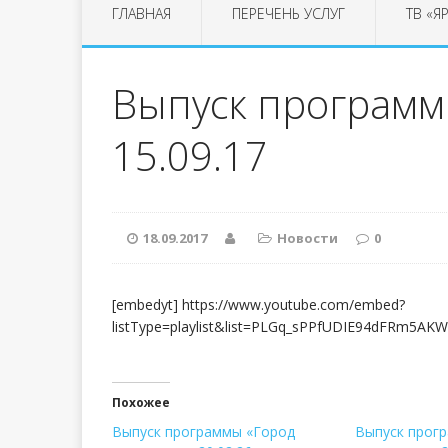
ГЛАВНАЯ
ПЕРЕЧЕНЬ УСЛУГ
ТВ «Я
Выпуск программы
15.09.17
18.09.2017
Новости
0
[embedyt] https://www.youtube.com/embed?
listType=playlist&list=PLGq_sPPfUDIE94dFRm5AKW
Похожее
Выпуск программы «Город
Выпуск прог