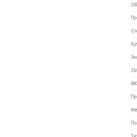
Об
Пр
Сп
Ку
Эк
С
ЖК
Пр
Ме
По
Ту