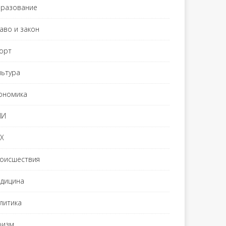
разование
аво и закон
орт
льтура
ономика
МИ
Х
оисшествия
дицина
литика
ризм