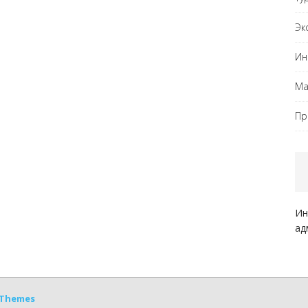
Эк
Ин
Ма
Пр
Ин
ад
Themes