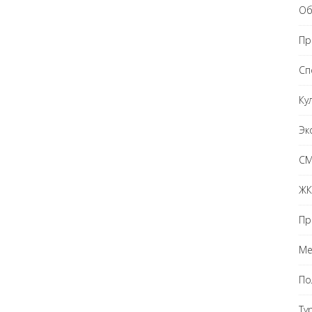
Об
Пр
Сп
Ку
Эк
С
ЖК
Пр
Ме
По
Ту