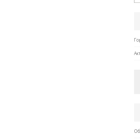
Го
Ак
Об