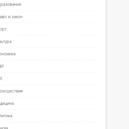
разование
аво и закон
орт
льтура
ономика
МИ
Х
оисшествия
дицина
литика
ризм