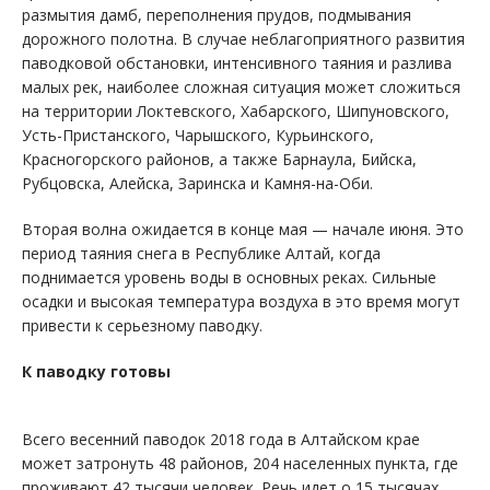
размытия дамб, переполнения прудов, подмывания
дорожного полотна. В случае неблагоприятного развития
паводковой обстановки, интенсивного таяния и разлива
малых рек, наиболее сложная ситуация может сложиться
на территории Локтевского, Хабарского, Шипуновского,
Усть-Пристанского, Чарышского, Курьинского,
Красногорского районов, а также Барнаула, Бийска,
Рубцовска, Алейска, Заринска и Камня-на-Оби.
Вторая волна ожидается в конце мая — начале июня. Это
период таяния снега в Республике Алтай, когда
поднимается уровень воды в основных реках. Сильные
осадки и высокая температура воздуха в это время могут
привести к серьезному паводку.
К паводку готовы
Всего весенний паводок 2018 года в Алтайском крае
может затронуть 48 районов, 204 населенных пункта, где
проживают 42 тысячи человек. Речь идет о 15 тысячах