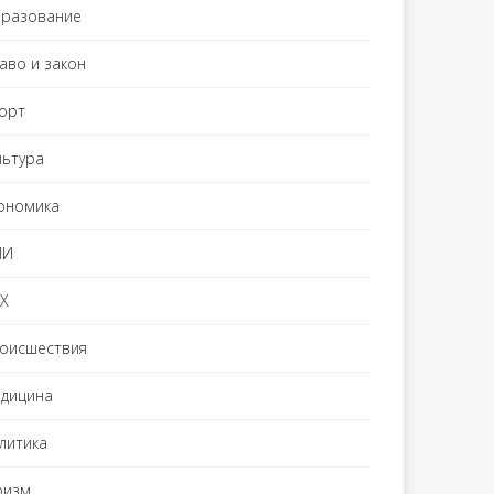
разование
аво и закон
орт
льтура
ономика
МИ
Х
оисшествия
дицина
литика
ризм