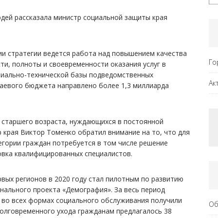
дей рассказала министр социальной защиты края
ции стратегии ведется работа над повышением качества
Го
и, полноты и своевременности оказания услуг в
риально-технической базы подведомственных
Ак
краевого бюджета направлено более 1,3 миллиарда
к старшего возраста, нуждающихся в постоянной
 края Виктор Томенко обратил внимание на то, что для
егории граждан потребуется в том числе решение
овка квалифицированных специалистов.
рвых регионов в 2020 году стал пилотным по развитию
нального проекта «Демография». За весь период
у во всех формах социального обслуживания получили
Об
долговременного ухода гражданам предлагалось 38