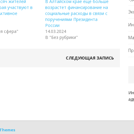
ысяч жителей
В Алтайском крае еще больше
рая участвуют в
возрастет финансирование на
Эк
Активное
социальные расходы в связи с
поручениями Президента
Ин
России
я сфера"
14.03.2024
В "Без рубрики"
Ма
Пр
СЛЕДУЮЩАЯ ЗАПИСЬ
Ин
ад
Themes