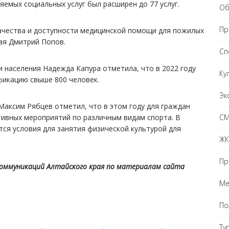
ляемых социальных услуг был расширен до 77 услуг.
Об
Пр
ачества и доступности медицинской помощи для пожилых
ая Дмитрий Попов.
Сп
и населения Надежда Капура отметила, что в 2022 году
Ку
фикацию свыше 800 человек.
Эк
Максим Рябцев отметил, что в этом году для граждан
С
тивных мероприятий по различным видам спорта. В
ся условия для занятия физической культурой для
ЖК
Пр
коммуникаций Алтайского края по материалам сайта
Ме
По
Ту