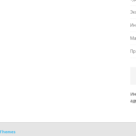
Эк
Ин
Ма
Пр
Ин
ад
Themes