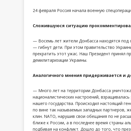
24 февраля Россия начала военную спецоперац
Сложившуюся ситуацию прокомментировала
— Восемь лет жители Донбасса находятся под 
— гибнут дети. При этом правительство Украин
прекратить этот ужас. Наш Президент принял п
демилитаризации Украины.
Аналогичного мнения придерживается и деп
— Много лет на территории Донбасса уничтожа
националистических настроений, взращивалась 
нашего государства. Происходил настоящий ген
по вине так называемых западных партнеров, 
клин. NATO, нарушив свои обещания по не расш
ближе к России, а в последнее время страны а
подбивая на конфликт. Дошло до того, что пре