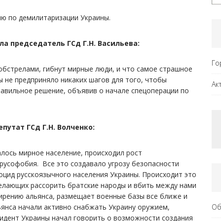
ию по демилитаризации Украины.
 председатель ГСд Г.Н. Васильева:
Го
обстрелами, гибнут мирные люди, и что самое страшное
ы не предприняло никаких шагов для того, чтобы
Ак
равильное решение, объявив о начале спецоперации по
утат ГСд Г.Н. Волченко:
лось мирное население, происходил рост
русофобия. Все это создавало угрозу безопасности
оцид русскоязычного населения Украины. Происходит это
желающих рассорить братские народы и вбить между нами
ирению альянса, размещает военные базы все ближе и
Об
льянса начали активно снабжать Украину оружием,
зидент Украины начал говорить о возможности создания