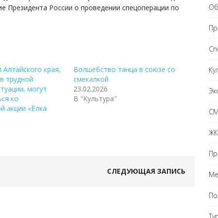
Об
е Президента России о проведении спецоперации по
Пр
Сп
 Алтайского края,
Волшебство танца в союзе со
Ку
в трудной
смекалкой
туации, могут
23.02.2026
Эк
ся ко
В "Культура"
й акции «Ёлка
С
ЖК
Пр
СЛЕДУЮЩАЯ ЗАПИСЬ
Ме
По
Ту