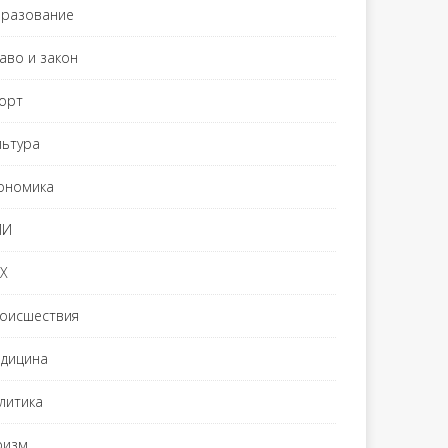
разование
аво и закон
орт
льтура
ономика
МИ
Х
оисшествия
дицина
литика
ризм