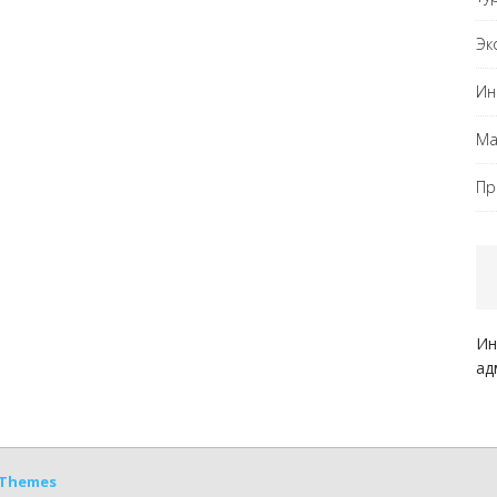
Эк
Ин
Ма
Пр
Ин
ад
Themes