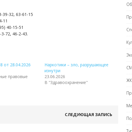
Об
3-39-32, 63-61-15
Пр
4-11
95) 40-15-51
Сп
-3-72, 46-2-43.
Ку
Эк
 от 28.04.2026
Наркотики – зло, разрушающее
С
изнутри
ные правовые
23.06.2026
ЖК
В "Здравоохранение"
Пр
Ме
СЛЕДУЮЩАЯ ЗАПИСЬ
По
Ту