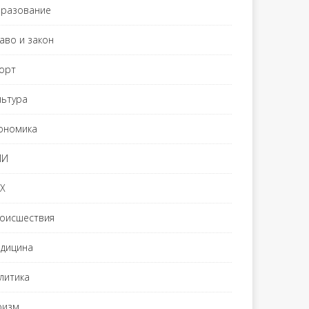
разование
аво и закон
орт
льтура
ономика
МИ
Х
оисшествия
дицина
литика
ризм