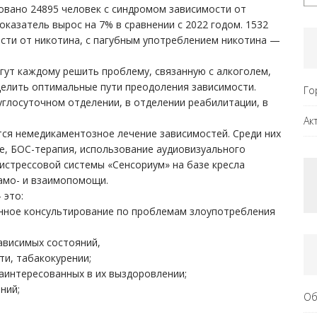
ровано 24895 человек с синдромом зависимости от
оказатель вырос на 7% в сравнении с 2022 годом. 1532
сти от никотина, с пагубным употреблением никотина —
гут каждому решить проблему, связанную с алкоголем,
делить оптимальные пути преодоления зависимости.
Го
глосуточном отделении, в отделении реабилитации, в
Ак
ся немедикаментозное лечение зависимостей. Среди них
е, БОС-терапия, использование аудиовизуального
истрессовой системы «Сенсориум» на базе кресла
само- и взаимопомощи.
 это:
ное консультирование по проблемам злоупотребления
ависимых состояний,
и, табакокурении;
заинтересованных в их выздоровлении;
ний;
Об