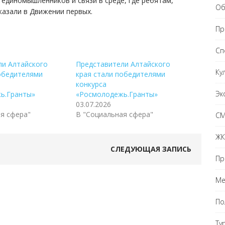
 единомышленников и связи в среде, где ребятам,
Об
казали в Движении первых.
Пр
Сп
ли Алтайского
Представители Алтайского
Ку
победителями
края стали победителями
конкурса
Эк
ь.Гранты»
«Росмолодежь.Гранты»
03.07.2026
я сфера"
В "Социальная сфера"
С
ЖК
СЛЕДУЮЩАЯ ЗАПИСЬ
Пр
Ме
По
Ту