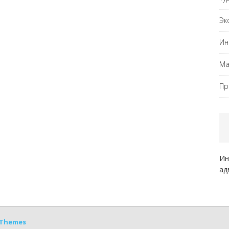
Эк
Ин
Ма
Пр
Ин
ад
Themes