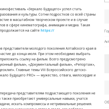
 кинофестиваль «Зеркало Будущего» успел стать
азования и культуры. Сотни подростков со всей страны
астие в масштабном творческом проекте и в случае
ов в сфере кинематографа, анимации и медиа. Такая
к продолжается на сайте
https://
Го
Ак
нов представители молодого поколения Алтайского края в
участие до конца июля. При этом необходимо выбрать
, приложить ссылку на фильм. Всего предусмотрено
ционный фильм», «Документальный фильм», «Репортаж»,
еоклип». Главные темы VIII Всероссийского детско-
ркало Будущего PRO» — мужество, отвага, милосердие и
 передача представителям подрастающего поколения не
и также приобретают универсальные навыки, учатся
Об
адачи, искать компромиссы и нетривиальные решения.