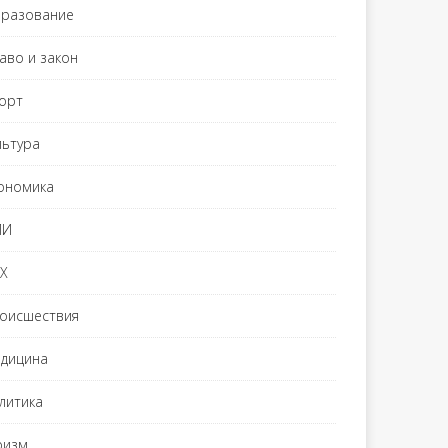
разование
аво и закон
орт
льтура
ономика
МИ
Х
оисшествия
дицина
литика
ризм