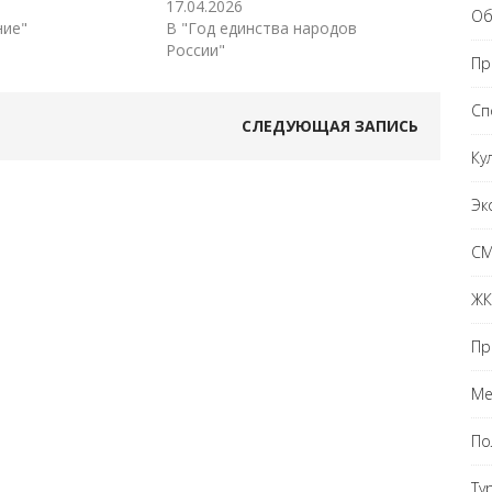
17.04.2026
Об
ние"
В "Год единства народов
России"
Пр
Сп
СЛЕДУЮЩАЯ ЗАПИСЬ
Ку
Эк
С
ЖК
Пр
Ме
По
Ту