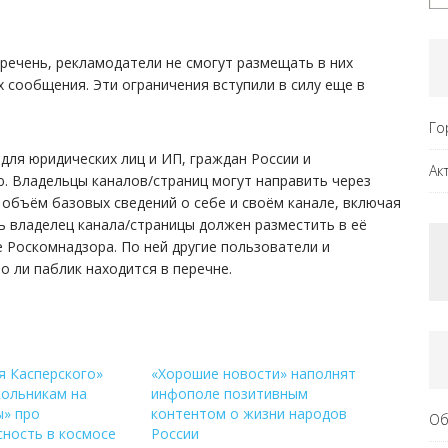
еречень, рекламодатели не смогут размещать в них
х сообщения. Эти ограничения вступили в силу еще в
Го
 для юридических лиц и ИП, граждан России и
Ак
. Владельцы каналов/страниц могут направить через
объём базовых сведений о себе и своём канале, включая
ь владелец канала/страницы должен разместить в её
е Роскомнадзора. По ней другие пользователи и
о ли паблик находится в перечне.
я Касперского»
«Хорошие новости» наполнят
кольникам на
инфополе позитивным
ы» про
контентом о жизни народов
Об
сность в космосе
России