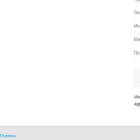
Эк
Ин
Ма
Пр
Ин
ад
Themes