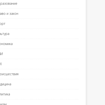
разование
аво и закон
орт
льтура
ономика
МИ
Х
оисшествия
дицина
литика
ризм