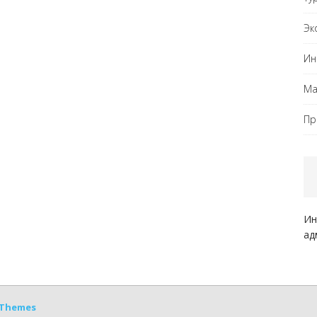
Эк
Ин
Ма
Пр
Ин
ад
Themes