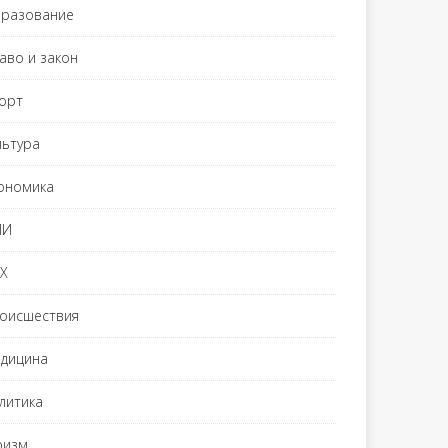
разование
аво и закон
орт
льтура
ономика
МИ
Х
оисшествия
дицина
литика
ризм