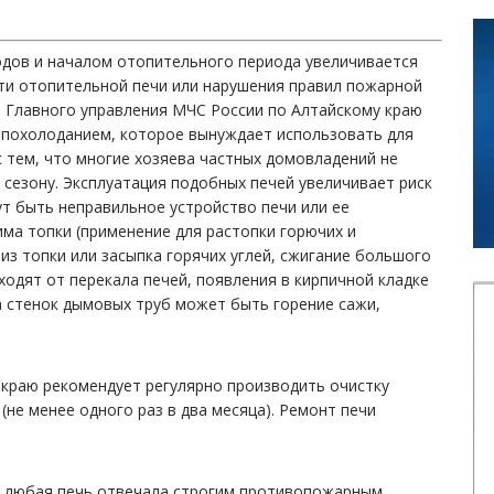
одов и началом отопительного периода увеличивается
сти отопительной печи или нарушения правил пожарной
ы Главного управления МЧС России по Алтайскому краю
 похолоданием, которое вынуждает использовать для
 тем, что многие хозяева частных домовладений не
 сезону. Эксплуатация подобных печей увеличивает риск
т быть неправильное устройство печи или ее
ма топки (применение для растопки горючих и
з топки или засыпка горячих углей, сжигание большого
ходят от перекала печей, появления в кирпичной кладке
а стенок дымовых труб может быть горение сажи,
 краю рекомендует регулярно производить очистку
(не менее одного раз в два месяца). Ремонт печи
ы любая печь отвечала строгим противопожарным