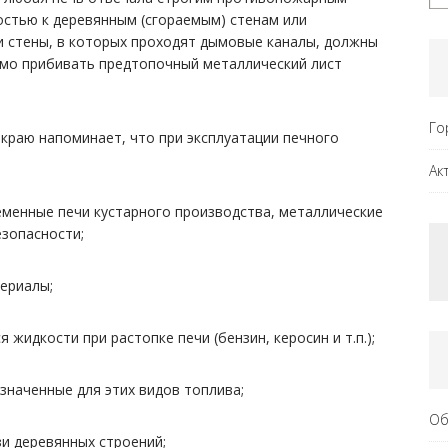
остью к деревянным (сгораемым) стенам или
и стены, в которых проходят дымовые каналы, должны
имо прибивать предтопочный металлический лист
Го
краю напоминает, что при эксплуатации печного
Ак
менные печи кустарного производства, металлические
зопасности;
териалы;
идкости при растопке печи (бензин, керосин и т.п.);
азначенные для этих видов топлива;
Об
и деревянных строений;