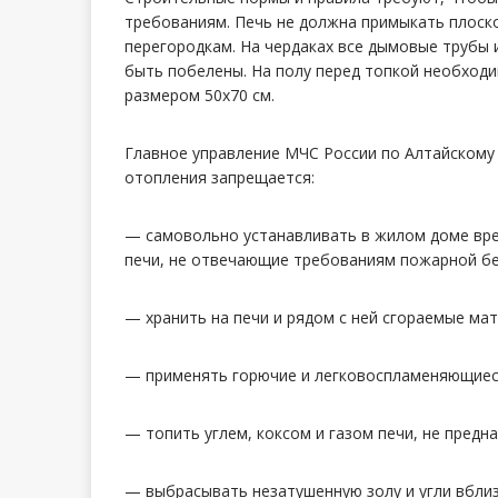
требованиям. Печь не должна примыкать плоск
перегородкам. На чердаках все дымовые трубы 
быть побелены. На полу перед топкой необход
размером 50х70 см.
Главное управление МЧС России по Алтайскому 
отопления запрещается:
— самовольно устанавливать в жилом доме вре
печи, не отвечающие требованиям пожарной бе
— хранить на печи и рядом с ней сгораемые ма
— применять горючие и легковоспламеняющиеся ж
— топить углем, коксом и газом печи, не предн
— выбрасывать незатушенную золу и угли вблиз