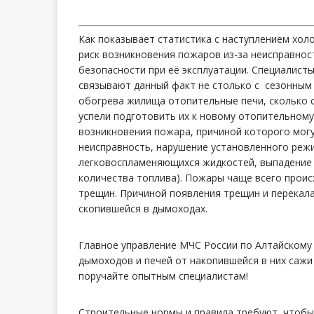
Как показывает статистика с наступлением хол
риск возникновения пожаров из-за неисправно
безопасности при её эксплуатации. Специалист
связывают данный факт не столько с сезонным
обогрева жилища отопительные печи, сколько с
успели подготовить их к новому отопительному
возникновения пожара, причиной которого могу
неисправность, нарушение установленного режи
легковоспламеняющихся жидкостей, выпадение и
количества топлива). Пожары чаще всего проис
трещин. Причиной появления трещин и перекал
скопившейся в дымоходах.
Главное управление МЧС России по Алтайскому
дымоходов и печей от накопившейся в них сажи 
поручайте опытным специалистам!
Строительные нормы и правила требуют, чтоб