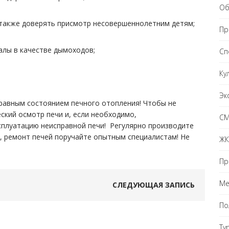
Об
 также доверять присмотр несовершеннолетним детям;
Пр
алы в качестве дымоходов;
Сп
Ку
Эк
правным состоянием печного отопления! Чтобы не
ский осмотр печи и, если необходимо,
С
сплуатацию неисправной печи! Регулярно производите
, ремонт печей поручайте опытным специалистам! Не
ЖК
Пр
Ме
СЛЕДУЮЩАЯ ЗАПИСЬ
По
Ту