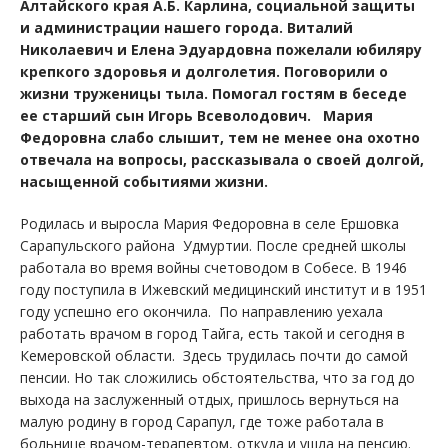
Алтайского края А.Б. Карлина, социальной защиты
и администрации нашего города. Виталий
Николаевич и Елена Эдуардовна пожелали юбиляру
крепкого здоровья и долголетия. Поговорили о
жизни труженицы тыла. Помогал гостям в беседе
ее старший сын Игорь Всеволодович. Мария
Федоровна слабо слышит, тем не менее она охотно
отвечала на вопросы, рассказывала о своей долгой,
насыщенной событиями жизни.
Родилась и выросла Мария Федоровна в селе Ершовка
Сарапульского района Удмуртии. После средней школы
работала во время войны счетоводом в Собесе. В 1946
году поступила в Ижевский медицинский институт и в 1951
году успешно его окончила. По направлению уехала
работать врачом в город Тайга, есть такой и сегодня в
Кемеровской области. Здесь трудилась почти до самой
пенсии. Но так сложились обстоятельства, что за год до
выхода на заслуженный отдых, пришлось вернуться на
малую родину в город Сарапул, где тоже работала в
больнице врачом-терапевтом, откуда и ушла на пенсию.