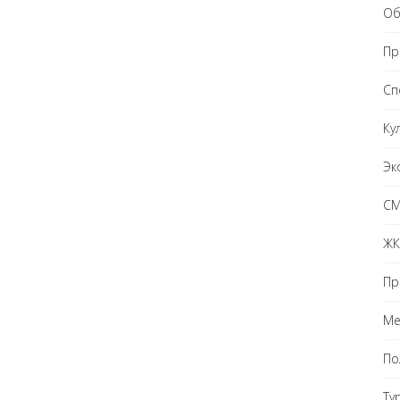
Об
Пр
Сп
Ку
Эк
С
ЖК
Пр
Ме
По
Ту