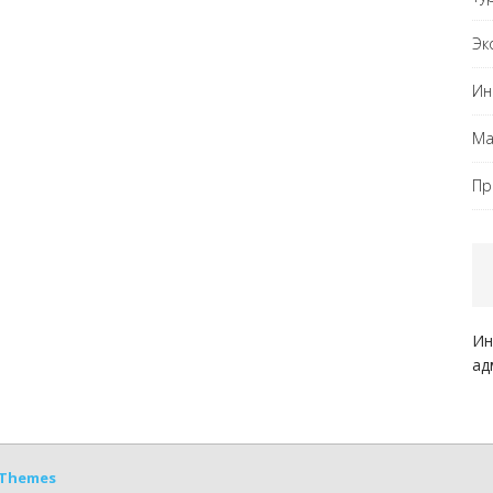
Эк
Ин
Ма
Пр
Ин
ад
Themes