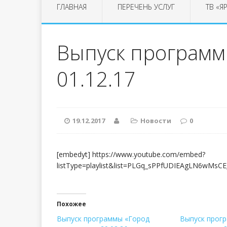
ГЛАВНАЯ
ПЕРЕЧЕНЬ УСЛУГ
ТВ «Я
Выпуск программы
01.12.17
19.12.2017
Новости
0
[embedyt] https://www.youtube.com/embed?
listType=playlist&list=PLGq_sPPfUDIEAgLN6wMsC
Похожее
Выпуск программы «Город
Выпуск прог