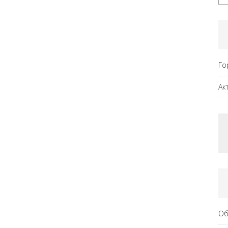
Го
Ак
Об