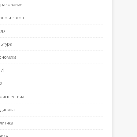
разование
аво и закон
орт
льтура
ономика
МИ
Х
оисшествия
дицина
литика
ризм