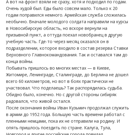
А вот на фронт взяли не сразу, хотя и подходил по годам.
Очень худой был. Еды было совсем мало. Только к 20
годам поправился немного. Армейская служба сложилась
необычно. Вначале молодого солдата направили на курсы
в Новосибирскую область, но вскоре вернули на
призывной пункт, а оттуда поехал новобранец в другую
учебную часть. Где-то через месяц оказался он в
подразделении, которое входило в состав резерва Ставки
Верховного Главнокомандования. Так и оставался там до
конца войны.
Побывать пришлось во многих местах — в Киеве,
Житомире, Ленинграде, Сталинграде, до Берлина не дошел
всего 60 километров, но вот в боях практически не
участвовал. Что поделаешь? Так распорядилась судьба.
Обидно было, конечно. Но с другой стороны сибиряк
радовался, что живой остался.
После окончания войны Иван Кузьмич продолжал служить
в армии до 1952 года. Большую часть времени работал с
пленными немцами, пока их не отправили на родину. И
опять пришлось поездить по стране. Калуга, Тула,
Новгород и другие российские города повидал…