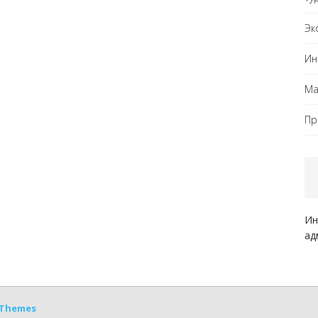
Эк
Ин
Ма
Пр
Ин
ад
Themes