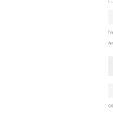
Го
Ак
Об