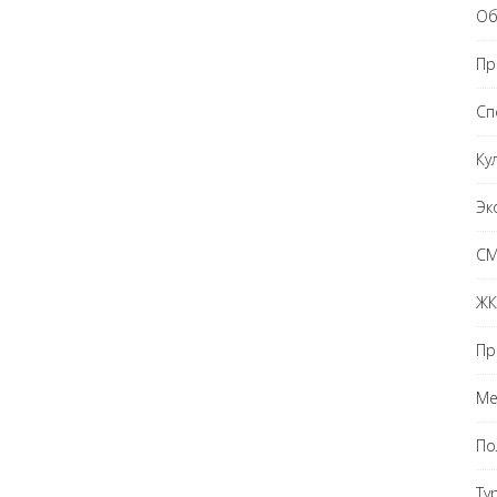
Об
Пр
Сп
Ку
Эк
С
ЖК
Пр
Ме
По
Ту