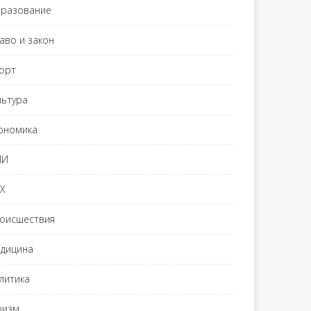
разование
аво и закон
орт
льтура
ономика
МИ
Х
оисшествия
дицина
литика
ризм