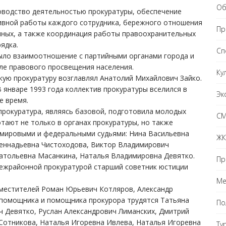
Об
ководство деятельностью прокуратуры, обеспечение
ивной работы каждого сотрудника, бережного отношения
Пр
нных, а также координация работы правоохранительных
ядка.
Сп
ыло взаимоотношение с партийными органами города и
ле правового просвещения населения.
Ку
скую прокуратуру возглавлял Анатолий Михайлович Зайко.
 январе 1993 года коллектив прокуратуры вселился в
Эк
е время.
прокуратура, являясь базовой, подготовила молодых
С
тают не только в органах прокуратуры, но также
 мировыми и федеральными судьями: Нина Васильевна
ЖК
Геннадьевна Чистоходова, Виктор Владимирович
натольевна Масанкина, Наталья Владимировна Девятко.
Пр
ежрайонной прокуратурой старший советник юстиции
Ме
местителей Роман Юрьевич Котляров, Александр
 помощника и помощника прокурора трудятся Татьяна
По
ч Девятко, Руслан Александрович Лиманских, Дмитрий
Сотникова, Наталья Игоревна Ивлева, Наталья Игоревна
Ту