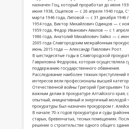
назначен Гоц, который проработал до июня 193
июня 1938, Ощепков — с 26 апреля 1940 года, С
марта 1946 года, Липовой — с 31 декабря 1946 
1954 года, Виктор Михайлович Одинцов — с ноя
1959 года, Федор Иванович Авилов — с 1 апрел
1986 года, Анатолий Михайлович Зайко — с июня
2005 года Славгородским межрайонным прокуро
июнь 2015 года — Александр Павлович Роот.
В шестидесятые годы в Славгородской прокура
Гавриловна Федорова, которая осуществляла су
поддержанию государственного обвинения.
Расследование наиболее тяжких преступлений 
интересов вели профессионалы высшей категор
Отечественной войны Григорий Григорьевич То
важным делам в прокуратуре Алтайского края;
опытный, инициативный и энергичный молодой 
прокуратуры был назначен прокурором г. Алейск
В начале 70-х годов прокуратура и суды (районн
старых, бревенчатых, тесных помещениях. Посл
решение о строительстве одного общего здания