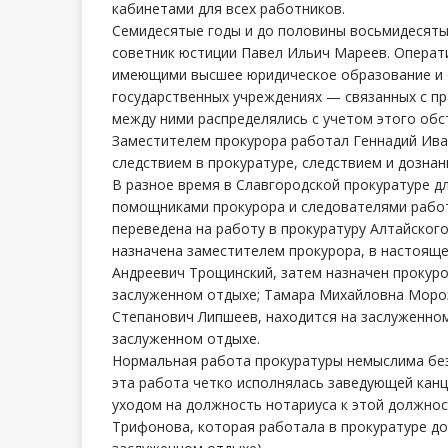
кабинетами для всех работников.
Семидесятые годы и до половины восьмидесяты
советник юстиции Павел Ильич Мареев. Операт
имеющими высшее юридическое образование и оп
государственных учреждениях — связанных с п
между ними распределялись с учетом этого обс
Заместителем прокурора работал Геннадий Ива
следствием в прокуратуре, следствием и дознан
В разное время в Славгородской прокуратуре д
помощниками прокурора и следователями рабо
переведена на работу в прокуратуру Алтайского
назначена заместителем прокурора, в настояще
Андреевич Трощинский, затем назначен прокуро
заслуженном отдыхе; Тамара Михайловна Мороз
Степанович Липшеев, находится на заслуженно
заслуженном отдыхе.
Нормальная работа прокуратуры немыслима без
эта работа четко исполнялась заведующей канц
уходом на должность нотариуса к этой должнос
Трифонова, которая работала в прокуратуре до