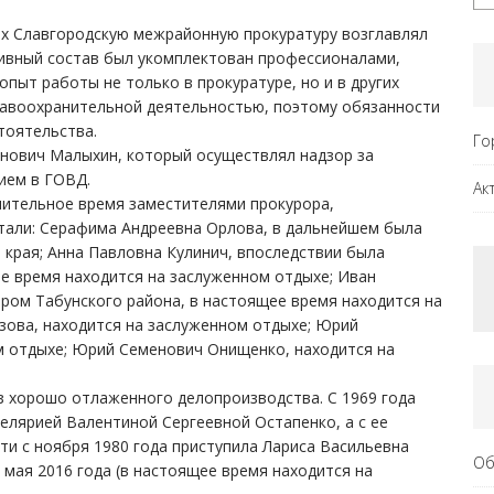
х Славгородскую межрайонную прокуратуру возглавлял
ивный состав был укомплектован профессионалами,
ыт работы не только в прокуратуре, но и в других
равоохранительной деятельностью, поэтому обязанности
тоятельства.
Го
нович Малыхин, который осуществлял надзор за
ием в ГОВД.
Ак
лительное время заместителями прокурора,
тали: Серафима Андреевна Орлова, в дальнейшем была
 края; Анна Павловна Кулинич, впоследствии была
е время находится на заслуженном отдыхе; Иван
ром Табунского района, в настоящее время находится на
ова, находится на заслуженном отдыхе; Юрий
м отдыхе; Юрий Семенович Онищенко, находится на
 хорошо отлаженного делопроизводства. С 1969 года
елярией Валентиной Сергеевной Остапенко, а с ее
ти с ноября 1980 года приступила Лариса Васильевна
Об
 мая 2016 года (в настоящее время находится на