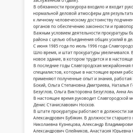
заслуженном отдыхе).
В обязанности прокурора входило и входит ру
нормальной деловой атмосферы для результат
к личному человеческому достоинству подчине
органов по обеспечению законности и правопор
Важным условием деятельности прокуратуры б
района с целью объединения общих усилий в де
С июня 1985 года по июль 1996 года Славгород
Шло время, и штат прокуратуры увеличивался. В
новое здание, в котором трудится и в настояще
В последние годы Славгородская межрайонная 
специалистов, которые в настоящее время рабо
применяют полученные опыт и знания, работая
Бокий, Ольга Степановна Дмитриева, Наталья 
Безуглов, Ольга Викторовна Безуглова, Анна А
В настоящее время руководит Славгородской м
Денис Станиславович Носков.
В штате прокуратуры работают в должности за
Александрович Бубякин. В должности старшего
Николаевна Кузнецова, Александр Владимирови
Александрович Олейников, Анастасия Юрьевна 