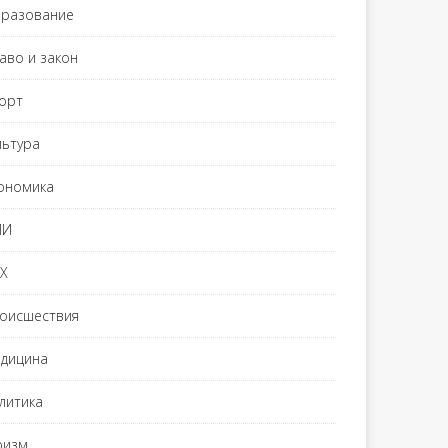
разование
аво и закон
орт
льтура
ономика
МИ
Х
оисшествия
дицина
литика
ризм