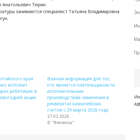
л Анатольевич Тюрин.
ратуры занимаются специалист Татьяна Владимировна
Эк
гун.
Ин
Ма
Пр
лтайского края
Важная информация для тех,
нко исполнит
кто является плательщиком по
ырех ребятишек в
исполнительным
Ин
овогодней акции
производствам: изменения в
ад
реквизитах казначейских
счетов с 29 марта 2026 года
27.03.2026
В "Финансы"