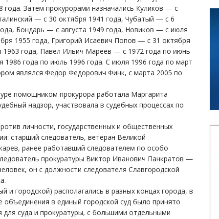
8 года. Затем прокурорами назначались Куликов — с
талинский — с 30 октября 1941 года, Чубатый — с 6
года, Бондарь — с августа 1949 года, Новиков — с июля
бря 1955 года, Григорий Исаевич Попов — с 31 октября
я 1963 года, Павел Ильич Мареев — с 1972 года по июнь
 1986 года по июль 1996 года. С июля 1996 года по март
ром являлся Федор Федорович Финк, с марта 2005 по
туре помощником прокурора работала Маргарита
дебный надзор, участвовала в судебных процессах по
против личности, государственных и общественных
ии: старший следователь, ветеран Великой
карев, ранее работавший следователем по особо
 следователь прокуратуры Виктор Иванович Панкратов —
человек, он с должности следователя Славгородской
а.
ый и городской) располагались в разных концах города, в
е объединения в единый городской суд было принято
 для суда и прокуратуры, с большими отдельными