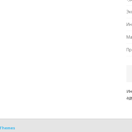
Эк
Ин
Ма
Пр
Ин
ад
Themes