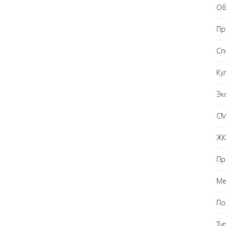
Об
Пр
Сп
Ку
Эк
С
ЖК
Пр
Ме
По
Ту