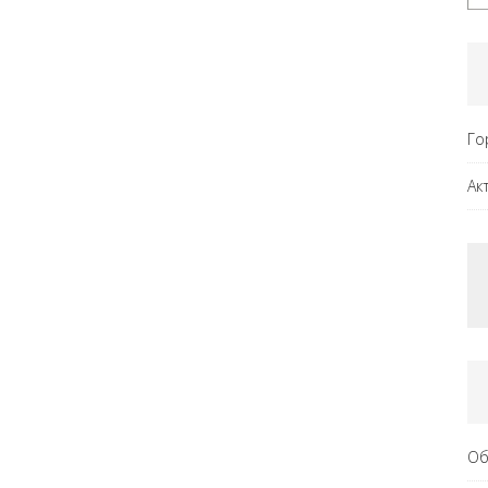
Го
Ак
Об