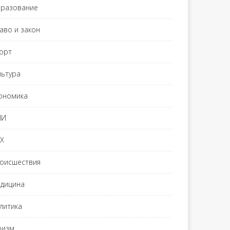
разование
аво и закон
орт
льтура
ономика
МИ
Х
оисшествия
дицина
литика
ризм