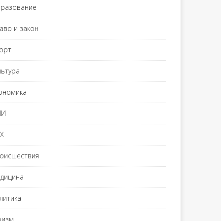
разование
аво и закон
орт
льтура
ономика
МИ
Х
оисшествия
дицина
литика
ризм