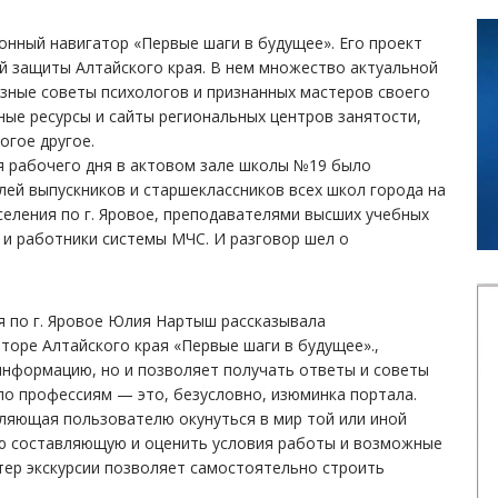
нный навигатор «Первые шаги в будущее». Его проект
й защиты Алтайского края. В нем множество актуальной
зные советы психологов и признанных мастеров своего
ые ресурсы и сайты региональных центров занятости,
огое другое.
я рабочего дня в актовом зале школы №19 было
ей выпускников и старшеклассников всех школ города на
селения по г. Яровое, преподавателями высших учебных
у и работники системы МЧС. И разговор шел о
я по г. Яровое Юлия Нартыш рассказывала
оре Алтайского края «Первые шаги в будущее».,
информацию, но и позволяет получать ответы и советы
по профессиям — это, безусловно, изюминка портала.
яющая пользователю окунуться в мир той или иной
кую составляющую и оценить условия работы и возможные
тер экскурсии позволяет самостоятельно строить