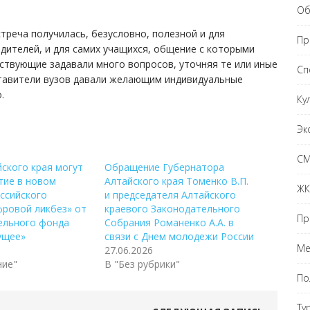
Об
треча получилась, безусловно, полезной и для
Пр
дителей, и для самих учащихся, общение с которыми
ствующие задавали много вопросов, уточняя те или иные
Сп
дставители вузов давали желающим индивидуальные
.
Ку
Эк
С
ского края могут
Обращение Губернатора
тие в новом
Алтайского края Томенко В.П.
ЖК
ссийского
и председателя Алтайского
фровой ликбез» от
краевого Законодательного
Пр
ельного фонда
Собрания Романенко А.А. в
ущее»
связи с Днем молодежи России
Ме
27.06.2026
ние"
В "Без рубрики"
По
Ту