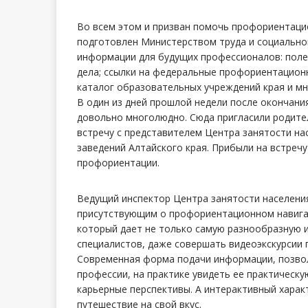
Во всем этом и призван помочь профориентацио
подготовлен Министерством труда и социально
информации для будущих профессионалов: поле
дела; ссылки на федеральные профориентационн
каталог образовательных учреждений края и мн
В один из дней прошлой недели после окончани
довольно многолюдно. Сюда пригласили родител
встречу с представителем Центра занятости на
заведений Алтайского края. Прибыли на встреч
профориентации.
Ведущий инспектор Центра занятости населени
присутствующим о профориентационном навигат
который дает не только самую разнообразную 
специалистов, даже совершать видеоэкскурсии 
Современная форма подачи информации, позвол
профессии, на практике увидеть ее практичес
карьерные перспективы. А интерактивный харак
путешествие на свой вкус.