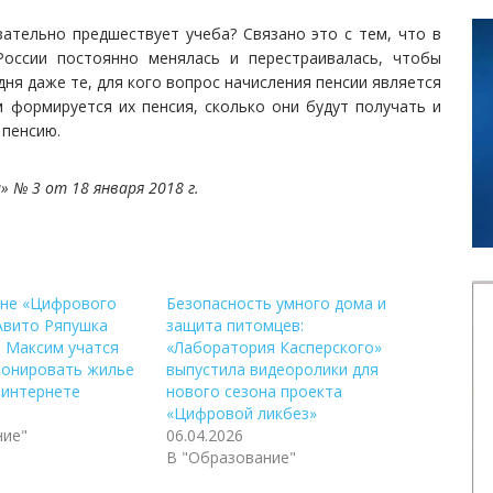
ательно предшествует учеба? Связано это с тем, что в
России постоянно менялась и перестраивалась, чтобы
ня даже те, для кого вопрос начисления пенсии является
 формируется их пенсия, сколько они будут получать и
 пенсию.
 № 3 от 18 января 2018 г.
оне «Цифрового
Безопасность умного дома и
Авито Ряпушка
защита питомцев:
м Максим учатся
«Лаборатория Касперского»
ронировать жилье
выпустила видеоролики для
 интернете
нового сезона проекта
«Цифровой ликбез»
ние"
06.04.2026
В "Образование"