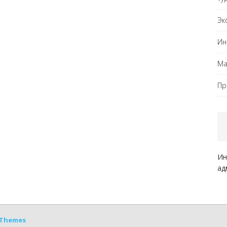
Эк
Ин
Ма
Пр
Ин
ад
Themes