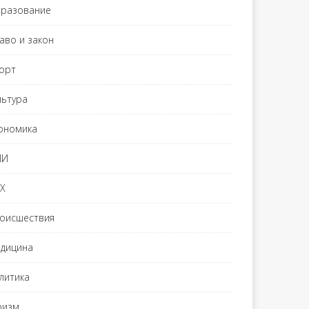
разование
аво и закон
орт
льтура
ономика
МИ
Х
оисшествия
дицина
литика
ризм