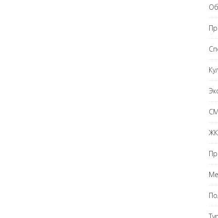
Об
Пр
Сп
Ку
Эк
С
ЖК
Пр
Ме
По
Ту