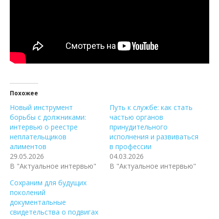
Похожее
Новый инструмент
Путь к службе: как стать
борьбы с должниками:
частью органов
интервью о реестре
принудительного
неплательщиков
исполнения и развиваться
алиментов
в профессии
29.05.2026
04.03.2026
В "Актуальное интервью"
В "Актуальное интервью"
Сохраним для будущих
поколений
документальные
свидетельства о подвигах