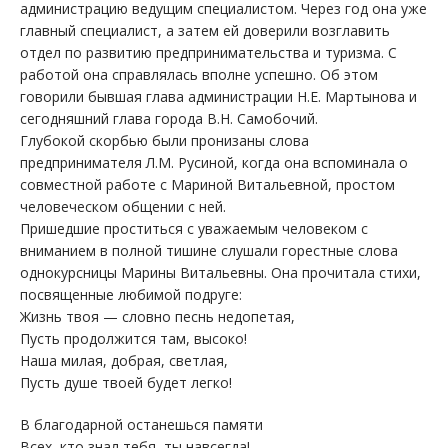
администрацию ведущим специалистом. Через год она уже
главный специалист, а затем ей доверили возглавить
отдел по развитию предпринимательства и туризма. С
работой она справлялась вполне успешно. Об этом
говорили бывшая глава администрации Н.Е. Мартынова и
сегодняшний глава города В.Н. Самобочий.
Глубокой скорбью были пронизаны слова
предпринимателя Л.М. Русиной, когда она вспоминала о
совместной работе с Мариной Витальевной, простом
человеческом общении с ней.
Пришедшие проститься с уважаемым человеком с
вниманием в полной тишине слушали горестные слова
однокурсницы Марины Витальевны. Она прочитала стихи,
посвященные любимой подруге:
Жизнь твоя — словно песнь недопетая,
Пусть продолжится там, высоко!
Наша милая, добрая, светлая,
Пусть душе твоей будет легко!
В благодарной останешься памяти
Всех, кто знал тебя, ты навсегда!