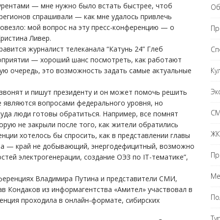
курентами — мне нужно было встать быстрее, чтоб
Об
 регионов спрашивали — как мне удалось привлечь
повезло: мой вопрос на эту пресс-конференцию — о
Пр
ристина Ливер.
равится журналист телеканала “Катунь 24” Глеб
Сп
роприятии — хороший шанс посмотреть, как работают
Ку
вую очередь, это возможность задать самые актуальные
Эк
 звонят и пишут президенту и он может помочь решить
е являются вопросами федерального уровня, но
С
куда люди готовы обратиться. Например, все помнят
орую не закрыли после того, как жители обратились
ЖК
енции хотелось бы спросить, как в представлении главы
на — край не добывающий, энергодефицитный, возможно
Пр
тей электрогенерации, создание ОЭЗ по IT-тематике”,
Ме
ференциях Владимира Путина и представители СМИ,
ав Кондаков из информагентства «Амител» участвовал в
По
ренция проходила в онлайн-формате, сибирских
Ту