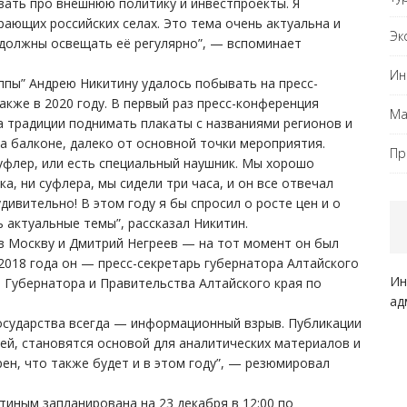
ать про внешнюю политику и инвестпроекты. Я
рающих российских селах. Это тема очень актуальна и
Эк
 должны освещать её регулярно”, — вспоминает
Ин
ппы” Андрею Никитину удалось побывать на пресс-
акже в 2020 году. В первый раз пресс-конференция
Ма
а традиции поднимать плакаты с названиями регионов и
а балконе, далеко от основной точки мероприятия.
Пр
суфлер, или есть специальный наушник. Мы хорошо
а, ни суфлера, мы сидели три часа, и он все отвечал
удивительно! В этом году я бы спросил о росте цен и о
ь актуальные темы”, рассказал Никитин.
в Москву и Дмитрий Негреев — на тот момент он был
2018 года он — пресс-секретарь губернатора Алтайского
Ин
 Губернатора и Правительства Алтайского края по
ад
государства всегда — информационный взрыв. Публикации
тей, становятся основой для аналитических материалов и
н, что также будет и в этом году”, — резюмировал
иным запланирована на 23 декабря в 12:00 по