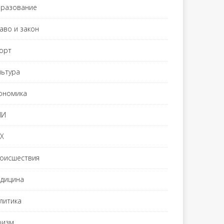
разование
аво и закон
орт
льтура
ономика
МИ
Х
оисшествия
дицина
литика
ризм