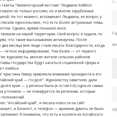
ор газеты “Змеиногорский вестник” Людмила Кейбол
есовало не только россиян, но и многие зарубежные
циной. На тот момент, вспоминает Людмила, её вопрос у
 писали односельчане, что есть более актуальные темы,
нтом. Однако, время показало иное.
Го
твовали на нашей территории. Свой вопрос я задала, по
ям, что такие высказывания антинаучны. После
Ак
 два месяца мне люди стали писать благодарности, когда
т — четкое информирование. Тем более — от первого
ногие журналисты, многие жители сельских районов
 главы государства будут касаться социальной сферы и
ет Кейбол.
а” Кристина Ливер привлекла внимание президента и его
айский край — госдолг”. Журналистку заметили, дали
сдолге края — у региона была (и остается) одна из самых
на уточнила — не планируется ли регионам, которые
х полномочий.
ес “Алтайский край”, я писала новости на сайт
ланшет, и блокнот, и телефон — времени думать не было.
Об
 запомнил. Я понимала, что есть и коллеги из Алтайского