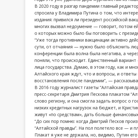
В 2020 году в разгар пандемии главный редакт
спросила у Владимира Путина о том, что интер
издания: привился ли президент российской вак
многих вызвал недоумение — говорит, потом ей
о которых можно было бы поговорить с президе
“Уже тогда противники вакцинации активно дейс
сути, от отчаяния — нужно было объяснить люд
конференции была волна была негатива, а через
поняли, что происходит. Единственный вариан
лица государства. Думаю, в этом году, как и м
Алтайского края ждут, что и вопросы, и ответы
восстановления после пандемии”, — рассказыва
В 2016 году журналист газеты “Алтайская правд
пресс-секретаря Дмитрия Пескова плакатом “Алт
слово региону, и она смогла задать вопрос о го
низких кредитных нагрузок на бюджет, и Кристи
живут «по средствам», дать больше финансовы
“До сих пор помню: когда Дмитрий Песков произн
“Алтайской правды”. На пол полетело все — и п
Плакат я уже не держала, но, видимо, Путин его