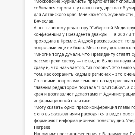
“Московские журналисты предпочитают спрашив
собирался спросить у главы государства об уми
для Алтайского края. Мне кажется, журналисты
Вячеслав.
А вот главному редактору “Сибирской Медиагру
конференции у Президента дважды — в 2007 и т
проходила в Кремле. Андрей рассказывает: тогд
вопросами еще не было. Место ему досталось н
“Многие тогда думали, что Президенту ставят 
рассмотрели сверху — не видно было ни наушник
сразу и, что называется, “из головы”. Это было 
том, как сохранить кадры в регионах – это очен
Со своими вопросами семь лет назад приезжал 
главным редактором портала “Политсибру”, а с 
края и возглавляет департамент Администрации
информационной политике.
“Могу сказать одно: пресс-конференция главы 
с его высказываниями расходятся в виде новос
формируют информационную повестку дня. Увере
Негреев.
Напомним: пресс-конференция с Владимиром Пут