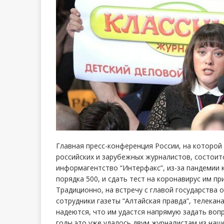
Главная пресс-конференция России, на которой
российских и зарубежных журналистов, состоитс
информагентство “Интерфакс”, из-за пандемии 
порядка 500, и сдать тест на коронавирус им пр
Традиционно, на встречу с главой государства 
сотрудники газеты “Алтайская правда”, телекана
надеются, что им удастся напрямую задать вопр
годы это уже удалось двум журналистам из наше