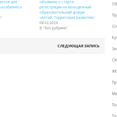
антов для
объявили о старте
Об
ьхозбизнеса
регистрации на молодежный
образовательный форум
Пр
а"
«Алтай. Территория развития»
08.02.2024
Сп
В "Без рубрики"
Ку
СЛЕДУЮЩАЯ ЗАПИСЬ
Эк
С
ЖК
Пр
Ме
По
Ту