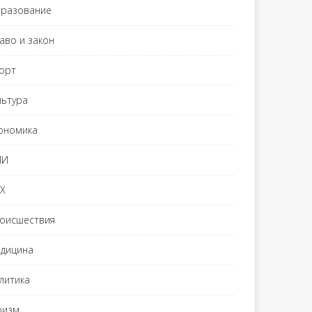
разование
аво и закон
орт
льтура
ономика
МИ
Х
оисшествия
дицина
литика
ризм