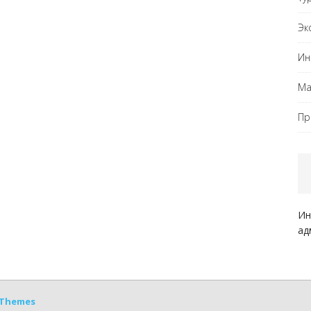
Эк
Ин
Ма
Пр
Ин
ад
Themes