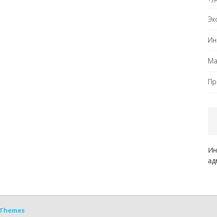
Эк
Ин
Ма
Пр
Ин
ад
Themes