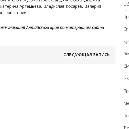
Об
катерина Артемьева, Владислав Косарев, Валерия
онсерватории.
Пр
коммуникаций Алтайского края по материалам сайта
Сп
Ку
Эк
СЛЕДУЮЩАЯ ЗАПИСЬ
С
ЖК
Пр
Ме
По
Ту