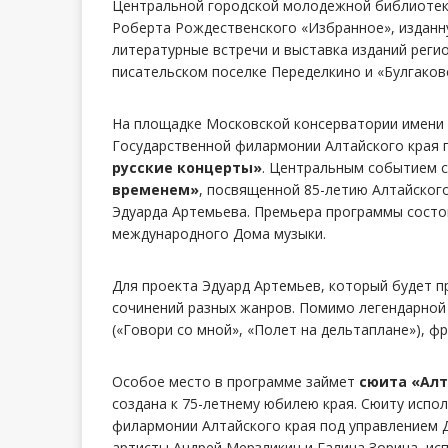
Центральной городской молодежной библиотеке
Роберта Рождественского «Избранное», изданну
литературные встречи и выставка изданий реги
писательском поселке Переделкино и «Булгаков
На площадке Московской консерватории имени 
Государственной филармонии Алтайского края 
русские концерты»
. Центральным событием 
временем»
, посвященной 85-летию Алтайског
Эдуарда Артемьева. Премьера программы состо
международного Дома музыки.
Для проекта Эдуард Артемьев, который будет п
сочинений разных жанров. Помимо легендарной 
(«Говори со мной», «Полет на дельтаплане»), ф
Особое место в программе займет
сюита «Алт
создана к 75-летнему юбилею края. Сюиту испо
филармонии Алтайского края под управлением Д
артисты Андрей Мерзликин и Галина Зорина, ис