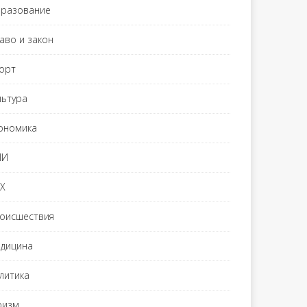
разование
аво и закон
орт
льтура
ономика
МИ
Х
оисшествия
дицина
литика
ризм