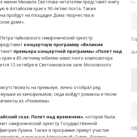
 имени Михаила Светлова читателям представят книгу
ю в Алтайском крае к 90-летию поэта. Также
она пройдут на площадке Дома творчества в
ском доме».
Петра Чайковского симфонический оркестр
Го
представит
концертную программу «Великие
станет
премьера концертной программы «Полет над
Ак
о края и 85-летнему юбилею известного композитора
ится 12 октября в Светлановском зале Московского
рисутствовать на премьере, лично отобрал ряд
музыки из кинофильмов, сюда войдут романсы и песни
рагменты из «Реквиема».
айский сказ. Полет над временем»
, которая была
лнит симфонический оркестр Государственной
Об
митрия Лузина. Также в программе примут участие
полнитель и музыкант Александр Ф. Скляр, Дашима