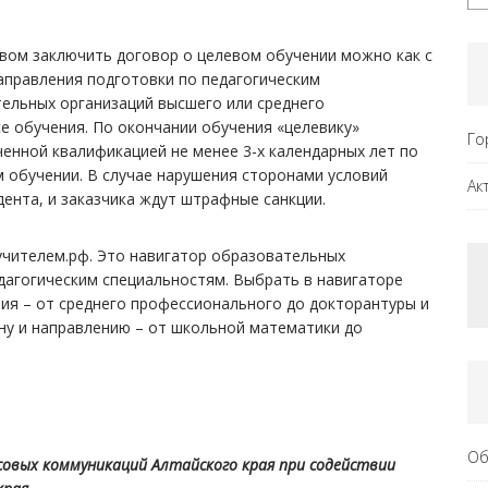
вом заключить договор о целевом обучении можно как с
аправления подготовки по педагогическим
тельных организаций высшего или среднего
е обучения. По окончании обучения «целевику»
Го
енной квалификацией не менее 3-х календарных лет по
м обучении. В случае нарушения сторонами условий
Ак
дента, и заказчика ждут штрафные санкции.
ьучителем.рф. Это навигатор образовательных
едагогическим специальностям. Выбрать в навигаторе
ия – от среднего профессионального до докторантуры и
ну и направлению – от школьной математики до
Об
х коммуникаций Алтайского края при содействии