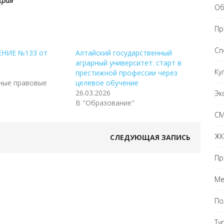
края
Об
Пр
Сп
НИЕ №133 от
Алтайский государственный
аграрный университет: старт в
Ку
престижной профессии через
ные правовые
целевое обучение
26.03.2026
Эк
В "Образование"
С
ЖК
СЛЕДУЮЩАЯ ЗАПИСЬ
Пр
Ме
По
Ту