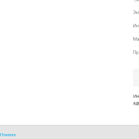
Эк
Ин
Ма
Пр
Ин
ад
Themes