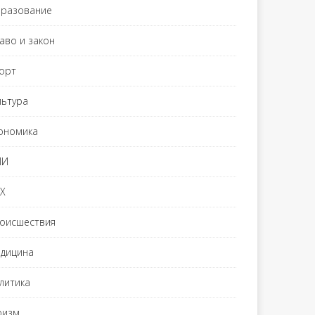
разование
аво и закон
орт
льтура
ономика
МИ
Х
оисшествия
дицина
литика
ризм