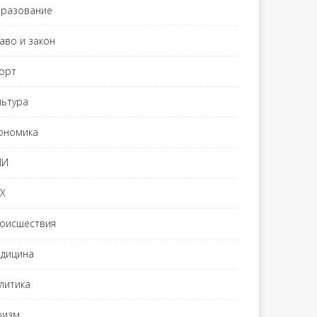
разование
аво и закон
орт
льтура
ономика
МИ
Х
оисшествия
дицина
литика
ризм