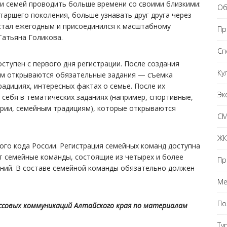
и семей проводить больше времени со своими близкими:
Об
таршего поколения, больше узнавать друг друга через
с стал ежегодным и присоединился к масштабному
Пр
Татьяна Голикова.
Сп
ступен с первого дня регистрации. После создания
Ку
кам открываются обязательные задания — съемка
радициях, интересных фактах о семье. После их
Эк
себя в тематических заданиях (например, спортивные,
ории, семейным традициям), которые открываются
С
ЖК
ого кода России. Регистрация семейных команд доступна
ут семейные команды, состоящие из четырех и более
Пр
ений. В составе семейной команды обязательно должен
Ме
По
ассовых коммуникаций Алтайского края по материалам
Ту