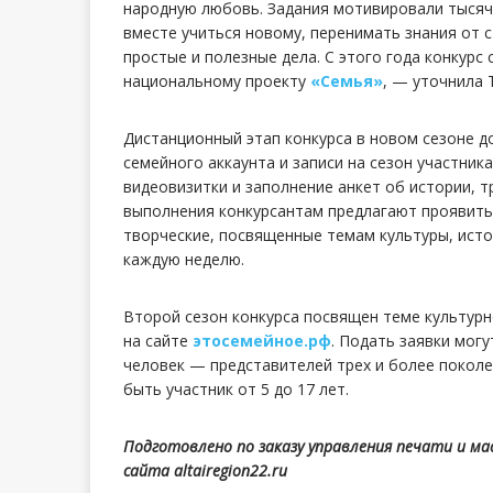
народную любовь. Задания мотивировали тысяч
вместе учиться новому, перенимать знания от с
простые и полезные дела. С этого года конкур
национальному проекту
«Семья»
, — уточнила 
Дистанционный этап конкурса в новом сезоне до
семейного аккаунта и записи на сезон участни
видеовизитки и заполнение анкет об истории, т
выполнения конкурсантам предлагают проявить 
творческие, посвященные темам культуры, ист
каждую неделю.
Второй сезон конкурса посвящен теме культурн
на сайте
этосемейное.рф
. Подать заявки мог
человек — представителей трех и более покол
быть участник от 5 до 17 лет.
Подготовлено по заказу управления печати и м
сайта altairegion22.ru