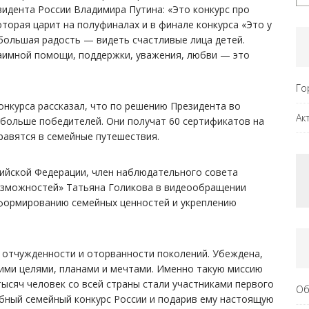
идента России Владимира Путина: «Это конкурс про
оторая царит на полуфиналах и в финале конкурса «Это у
 большая радость — видеть счастливые лица детей.
аимной помощи, поддержки, уважения, любви — это
Го
нкурса рассказал, что по решению Президента во
Ак
а больше победителей. Они получат 60 сертификатов на
равятся в семейные путешествия.
ийской Федерации, член наблюдательного совета
озможностей» Татьяна Голикова в видеообращении
 формированию семейных ценностей и укреплению
 отчужденности и оторванности поколений. Убеждена,
ими целями, планами и мечтами. Именно такую миссию
 тысяч человек со всей страны стали участниками первого
Об
абный семейный конкурс России и подарив ему настоящую