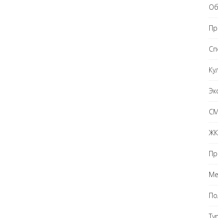
Об
Пр
Сп
Ку
Эк
С
ЖК
Пр
Ме
По
Ту