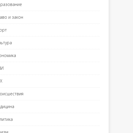
разование
аво и закон
орт
льтура
ономика
МИ
Х
оисшествия
дицина
литика
ризм