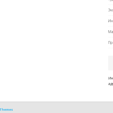
Эк
Ин
Ма
Пр
Ин
ад
Themes