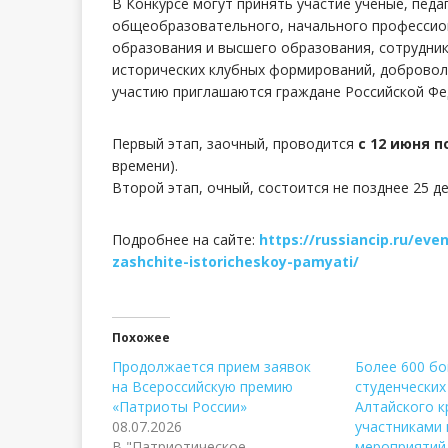
В Конкурсе могут принять участие ученые, пед
общеобразовательного, начального профессион
образования и высшего образования, сотрудник
исторических клубных формирований, добровол
участию приглашаются граждане Российской Фе
Первый этап, заочный, проводится
с 12 июня по
времени).
Второй этап, очный, состоится не позднее 25 де
Подробнее на сайте:
https://russiancip.ru/eve
zashchite-istoricheskoy-pamyati/
Похожее
Продолжается прием заявок
Более 600 б
на Всероссийскую премию
студенческих
«Патриоты России»
Алтайского к
08.07.2026
участниками
В "Патриотическое
мероприятий