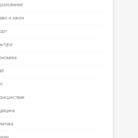
разование
аво и закон
орт
льтура
ономика
МИ
Х
оисшествия
дицина
литика
ризм