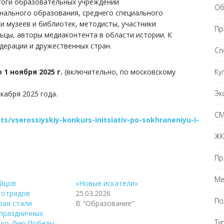
агоги образовательных учреждений
Об
ального образования, среднего специального
и музеев и библиотек, методисты, участники
Пр
ьцы, авторы медиаконтента в области истории. К
дерации и дружественных стран.
Сп
Ку
 1 ноября 2025 г.
(включительно, по московскому
Эк
кабря 2025 года.
С
nts/vserossiyskiy-konkurs-initsiativ-po-sokhraneniyu-i-
ЖК
Пр
Ме
ойцов
«Новые искатели»
 отрядов
25.03.2026
По
рая стали
В "Образование"
 праздничных
Ту
 ко Дню Победы