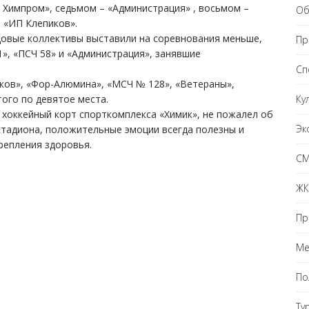
 Химпром», седьмом – «Администрация» , восьмом –
Об
 «ИП Клепиков».
довые коллективы выставили на соревнования меньше,
Пр
», «ПСЧ 58» и «Администрация», занявшие
Сп
ков», «Фор-Алюмина», «МСЧ № 128», «Ветераны»,
Ку
того по девятое места.
на хоккейный корт спорткомплекса «Химик», не пожалел об
Эк
тадиона, положительные эмоции всегда полезны и
репления здоровья.
С
ЖК
Пр
Ме
По
Ту