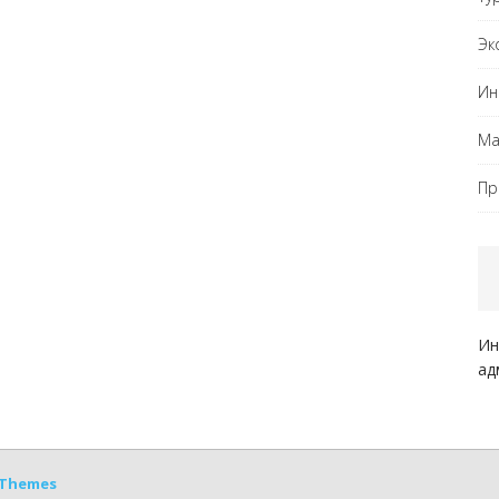
Эк
Ин
Ма
Пр
Ин
ад
Themes