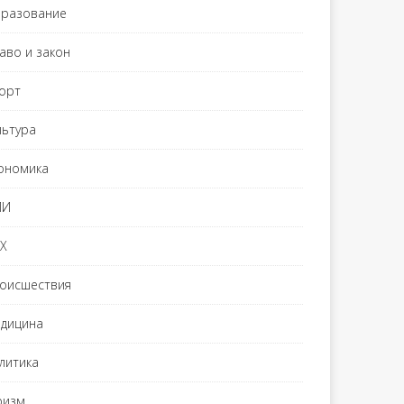
разование
аво и закон
орт
льтура
ономика
МИ
Х
оисшествия
дицина
литика
ризм