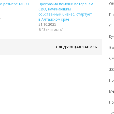
Об
о размере МРОТ
Программа помощи ветеранам
СВО, начинающим
собственный бизнес, стартует
Пр
"
в Алтайском крае
31.10.2025
Сп
В "Занятость"
Ку
СЛЕДУЮЩАЯ ЗАПИСЬ
Эк
С
ЖК
Пр
Ме
По
Ту