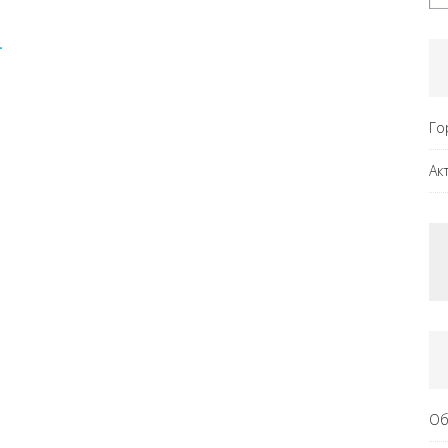
L
Го
Ак
Об