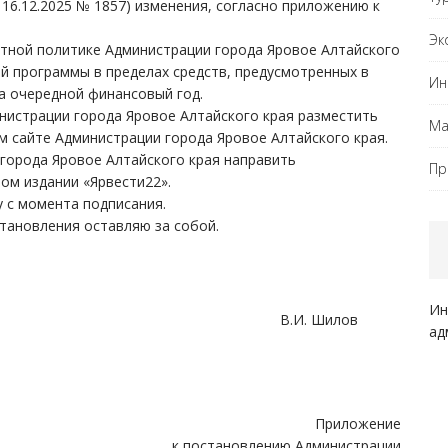
, 16.12.2025 № 1857) изменения, согласно приложению к
Эк
итной политике Администрации города Яровое Алтайского
й программы в пределах средств, предусмотренных в
Ин
а очередной финансовый год.
истрации города Яровое Алтайского края разместить
Ма
 сайте Администрации города Яровое Алтайского края.
города Яровое Алтайского края направить
Пр
ом издании «Ярвести22».
 с момента подписания.
тановления оставляю за собой.
Ин
а В.И. Шилов
ад
Приложение
к постановлению Администрации