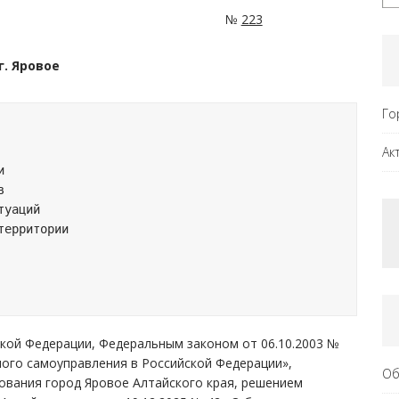
№
223
г. Яровое
Го
Ак
 

 

уаций 

ерритории 



кой Федерации, Федеральным законом от 06.10.2003 №
ого самоуправления в Российской Федерации»,
Об
ования город Яровое Алтайского края, решением