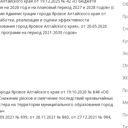
Алтайского края от 19.12.2025 № 42 «О бюджете
Об
 на 2026 год и на плановый период 2027 и 2028 годов» (с
ями Администрации города Яровое Алтайского края от
Пр
работки, реализации и оценки эффективности
вания город Яровое Алтайского края», от 20.05.2020
Сп
 программ на период 2021-2030 годов»
Ку
Эк
С
ЖК
Пр
рода Яровое Алтайского края от 19.10.2020 № 848 «Об
нижение рисков и смягчение последствий чрезвычайных
Ме
актера на территории муниципального образования город
ды»
По
09.2021 № 699, от 26.11.2021 № 860, от 27.12.2021 № 984,
Ту