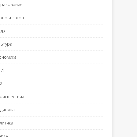
разование
аво и закон
орт
льтура
ономика
МИ
Х
оисшествия
дицина
литика
ризм