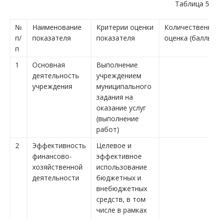
Таблица 5
№
Наименование
Критерии оценки
Количественна
п/
показателя
показателя
оценка (баллы)
п
1
Основная
Выполнение
деятельность
учреждением
учреждения
муниципального
задания на
оказание услуг
(выполнение
работ)
2
Эффективность
Целевое и
финансово-
эффективное
хозяйственной
использование
деятельности
бюджетных и
внебюджетных
средств, в том
числе в рамках