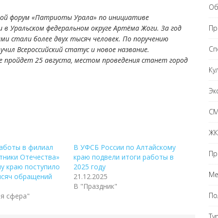
Об
жной форум «Патриоты Урала» по инициативе
Пр
в Уральском федеральном округе Артёма Жоги. За год
ми стали более двух тысяч человек. По поручению
Сп
чил Всероссийский статус и новое название.
е пройдет 25 августа, местом проведения станет город
Ку
Эк
С
ЖК
работы в филиал
В УФСБ России по Алтайскому
Пр
тники Отечества»
краю подвели итоги работы в
у краю поступило
2025 году
Ме
ысяч обращений
21.12.2025
В "Праздник"
По
я сфера"
Ту