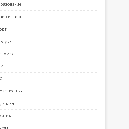
разование
аво и закон
орт
льтура
ономика
МИ
Х
оисшествия
дицина
литика
ризм