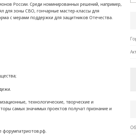
гионов России. Среди номинированных решений, например,
ял для зоны СВО, гончарные мастер-классы для
орма с мерами поддержки для защитников Отечества.
Го
Ак
щества;
дежи.
изационные, технологические, творческие и
вторы самых значимых проектов получат признание и
Об
е форумпатриотов.рф.