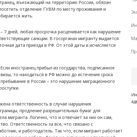
транец, въезжающий на территорию России, обязан
 посетить отделение ГУВМ по месту проживания и
Эк
обирается жить.
Ин
– 7 дней, любая просрочка расценивается как нарушение
Ма
ветствующие санкции. В госорганах мигранту выдается
очная дата приезда в РФ. От этой даты и исчисляется
Пр
 Если иностранец прибыл из государства, подписанное
визы, то находиться в РФ можно до истечения срока
 пребывание в России – это нарушение миграционного
роступки.
Ин
ад
ожена ответственность в случае нарушения
границы, продление разрешительных бумаг для
ла мигранта. Логично, что и отвечает за них он сам,
во. Ответственность за все, что связано с
аботник, и работодатель. Так что, если мигрант работает