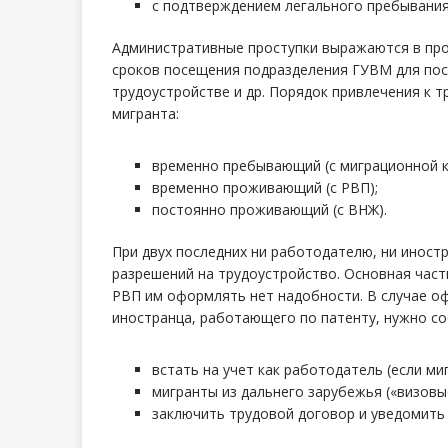
с подтверждением легального пребывания
Административные проступки выражаются в пр
сроков посещения подразделения ГУВМ для пост
трудоустройстве и др. Порядок привлечения к т
мигранта:
временно пребывающий (с миграционной к
временно проживающий (с РВП);
постоянно проживающий (с ВНЖ).
При двух последних ни работодателю, ни иност
разрешений на трудоустройство. Основная част
РВП им оформлять нет надобности. В случае 
иностранца, работающего по патенту, нужно с
встать на учет как работодатель (если миг
мигранты из дальнего зарубежья («визовы
заключить трудовой договор и уведомить 