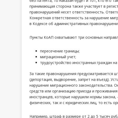
без патента, то наказан будет и тот, кто его т
принимающая сторона также участвует в регистр
правонарушений несет ответственность. Ответ
Конкретная ответственность за нарушение миг
в Кодексе об административных правонарушени
Пункты КоАП охватывают три основных направл
пересечение границы;
миграционный учет;
трудоустройство иностранных граждан на 
За такие правонарушения предусматривается ш
(депортация, выдворение, запрет на въезд). Ус
нарушение миграционного законодательства. Он
средств или организацию приезда и проживания
иностранцев, которые нарушили нормы закона, 
физических, так и с юридических лиц, то есть ор
Например, штраф в размере от 2 до 5 тысяч ру