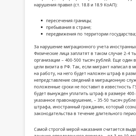
нарушения правил (ст. 18.8 и 18.9 КоАП):
пересечения границы;
пребывания в стране;
передвижения по территории государства;
За нарушение миграционного учета иностранны
Физические лица заплатят в таком случае 2-4 т
организации – 400-500 тысяч рублей. Еще один
цели визита в РФ. Так, если мигрант написал в 
на работу, на него будет наложен штраф в раз
непредставление сведений в миграционную служ
положенные сроки не поставит в известность Г
будет вынужден уплатить штраф в размере 400-
указанное правонарушение, – 35-50 тысяч рубле
штрафа, иностранный гражданин, который созн
законодательства в течение длительного перио
Самой строгой мерой наказания считается выдв
течение определенного периода – от 3 до 10 ле