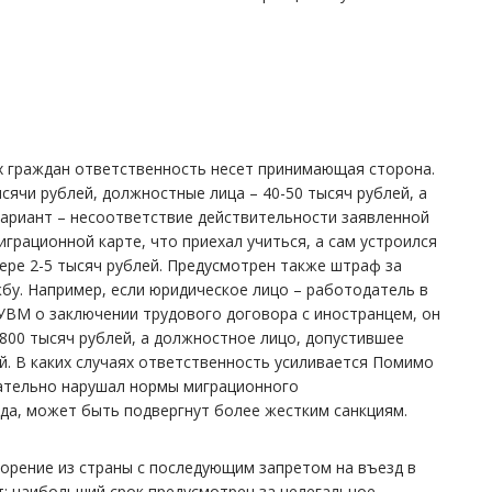
х граждан ответственность несет принимающая сторона.
ысячи рублей, должностные лица – 40-50 тысяч рублей, а
 вариант – несоответствие действительности заявленной
миграционной карте, что приехал учиться, а сам устроился
мере 2-5 тысяч рублей. Предусмотрен также штраф за
бу. Например, если юридическое лицо – работодатель в
УВМ о заключении трудового договора с иностранцем, он
800 тысяч рублей, а должностное лицо, допустившее
й. В каких случаях ответственность усиливается Помимо
ательно нарушал нормы миграционного
да, может быть подвергнут более жестким санкциям.
орение из страны с последующим запретом на въезд в
т; наибольший срок предусмотрен за нелегальное