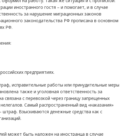
ак оформил на работу. Такая же ситуация и с пропиской:
ации иностранного гостя – и помогает, и в случае
ственность за нарушение миграционных законов
рационного законодательства РФ прописана в основном
ях РФ.
ения:
российских предприятиях.
траф, исправительные работы или принудительные меры
тановлена также и уголовная ответственность за
а связана с перевозкой через границу запрещенных
 нелегалов. Самый распространенный вид «наказания»
– штраф. Взыскиваются денежные средства как с
ганизаций.
блей может быть наложен на иностранца в случае