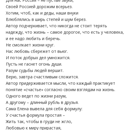
Для нас Россия – не пустые звуки,
Своей Россией дорожим всерьез.
Хотим, чтоб, как и деды, наши внуки
Влюблялись в ширь степей и шум берез.
Автор подчеркивает, что никогда не стоит терять
надежду, что жизнь – самое дорогое, что есть у человека,
и ее надо любить и беречь.
Не смолкает жизни круг.
Нас любовь сбережет от вьюг.
И поток добрых дел умножится.
Пусть не гаснет огонь души.
Разум судьбы людей вершит.
Верю, завтра счастливым сложится.
Автор придерживается мысли, что каждый практикует
понятие «счастье» согласно своим взглядам на жизнь.
Одного ведет по жизни разум,
А другому – длинный рубль в друзья.
Сама Елена вывела для себя формулу:
У счастья формула простая –
Жить так, чтобы в груди не жгло,
Любовью к миру прирастая,