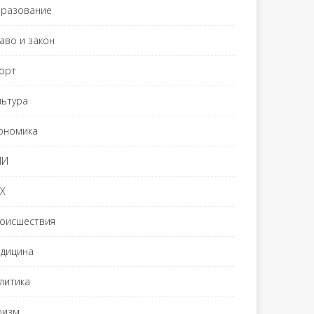
разование
аво и закон
орт
льтура
ономика
МИ
Х
оисшествия
дицина
литика
ризм