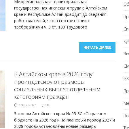
Межрегиональная территориальная
Об
государственная инспекция труда в Алтайском
крае и Республике Алтай доводит до сведения
Пр
работодателей, что в соответствии с
требованиями ч. 3 ст. 133 Трудового
Сп
Ку
ЧИТАТЬ ДАЛЕЕ
Эк
С
В Алтайском крае в 2026 году
ЖК
проиндексируют размеры
социальных выплат отдельным
Пр
категориям граждан
Ме
18.12.2025
0
Законом Алтайского края № 95-ЗС «О краевом
По
бюджете на 2026 год и на плановый период 2027 и
2028 годов» установлены новые размеры
Ту